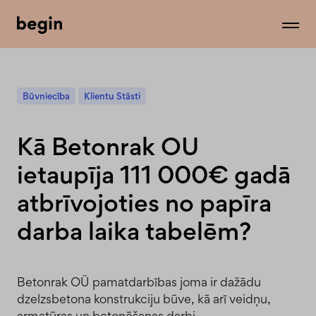
Būvniecība
Klientu Stāsti
Kā Betonrak OU
ietaupīja 111 000€ gadā
atbrīvojoties no papīra
darba laika tabelēm?
Betonrak OÜ pamatdarbības joma ir dažādu
dzelzsbetona konstrukciju būve, kā arī veidņu,
armatūras un betonēšanas darbi.