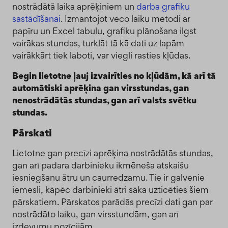
nostrādātā laika aprēķiniem un
darba grafiku
sastādīšanai
. Izmantojot veco laiku metodi ar
papīru un Excel tabulu, grafiku plānošana ilgst
vairākas stundas, turklāt tā kā dati uz lapām
vairākkārt tiek laboti, var viegli rasties kļūdas.
Begin lietotne ļauj izvairīties no kļūdām, kā arī tā
automātiski aprēķina gan virsstundas, gan
nenostrādātās stundas, gan arī valsts svētku
stundas.
Pārskati
Lietotne gan precīzi aprēķina nostrādātās stundas,
gan arī padara darbinieku ikmēneša atskaišu
iesniegšanu ātru un caurredzamu. Tie ir galvenie
iemesli, kāpēc darbinieki ātri sāka uzticēties šiem
pārskatiem. Pārskatos parādās precīzi dati gan par
nostrādāto laiku, gan virsstundām, gan arī
izdevumu pozīcijām.