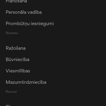
Plānošana
Personāla vadība
Prombūtņu iesniegumi
Nozares
Ražošana
Būvniecība
Viesmīlības
Mazumtirdzniecība
Resursi