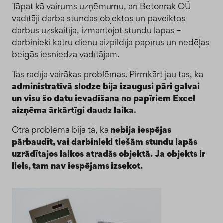
Tāpat kā vairums uzņēmumu, arī Betonrak OÜ
vadītāji darba stundas objektos un paveiktos
darbus uzskaitīja, izmantojot stundu lapas –
darbinieki katru dienu aizpildīja papīrus un nedēļas
beigās iesniedza vadītājam.
Tas radīja vairākas problēmas. Pirmkārt jau tas, ka
administratīvā slodze bija izaugusi pāri galvai
un visu šo datu ievadīšana no papīriem Excel
aizņēma ārkārtīgi daudz laika.
Otra problēma bija tā, ka
nebija iespējas
pārbaudīt, vai darbinieki tiešām stundu lapās
uzrādītajos laikos atradās objektā. Ja objekts ir
liels, tam nav iespējams izsekot.