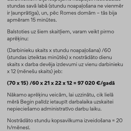
stundas savā labā (stundu noapaļošana ne vienmēr
ir ļaunprātīga), un, pēc Romes domām – tās bija
apmēram 15 minūtes.
Balstoties uz šiem skaitļiem, varam veikt pirmo
aprēķinu:
(Darbinieku skaits x stundu noapaļošana) /60
(stundas izteiktas minūtēs) x nostrādāto dienu
skaits x darba devēja izdevumi uz vienu darbinieku
x 12 (mēnešu skaits) jeb:
(70 x 15) /60 x 21 x 22 x 12 = 97 020 €/gadā
Nākamo aprēķinu veicām, lai uzzinātu, cik lielā
mērā Begin palīdz ietaupīt darbalaika uzskaitei
nepieciešamo administratīvo darbu laiku.
Nostrādāto stundu kopsavilkuma izveidošana = 20
h/mēnesī.