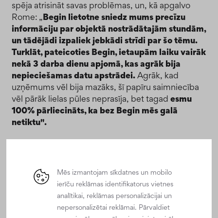
spēja atrisināt savas problēmas, un, kā apgalvo
Rome: „
Begin lietotne sniedz mums precīzu
informāciju par objektā nostrādātajām stundām,
un tādējādi izpaliek jebkādi strīdi par šo tēmu.
Turklāt, pateicoties Begin, ietaupām laiku vairāk
nekā 3 darba dienu apjomā, kas agrāk bija
nepieciešamas datu apstrādei.
Agrāk, kad
uzņēmums vēl bija mazāks, šī papīru saimniecība
vēl pārāk lielas pūles neprasīja, bet tagad
esmu
100% pārliecināts, ka bez Begin mēs galā
netiktu".
Kā darbojas Begin?
Mēs izmantojam sīkdatnes un mobilo
ierīču reklāmas identifikatorus vietnes
Stundu lapas
analītikai, reklāmas personalizācijai un
Vadītāji ik dienas pavada daudz laika, risinot
nepersonalizētai reklāmai. Pārvaldiet