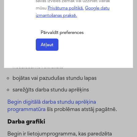
dažādas problēmas. Taču nevajadzētu būt, ka šo
savas izvēles zemāk vai uzziniet vairāk
problēmu klāstā ietilpst arī papīra formāta
mūsu
Privātuma politikā.
Google datu
darba stundu tabulu apstrāde.
izmantošanas praksē.
Noteikti daudzi uzņēmumi ir saskārušies ar
Pārvaldīt preferences
trūkumiem, ko izraisa stundu lapu aizpildīšana
papīra formātā:
Atļaut
datu pārrakstīšana ar roku un aprēķini galvā
nesalasāms rokraksts
bojātas vai pazudušas stundu lapas
sarežģīts darba stundu aprēķins
Begin digitālā darba stundu aprēķina
programmatūra
šīs problēmas atstāj pagātnē.
Darba grafiki
Begin ir lietojumprogramma, kas paredzēta