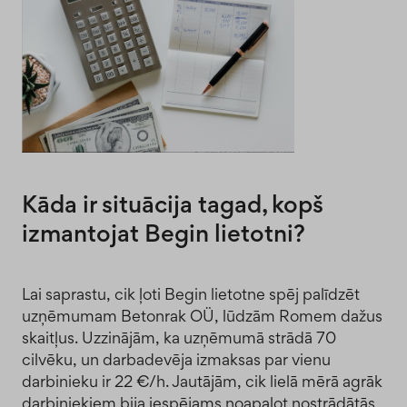
Kāda ir situācija tagad, kopš
izmantojat Begin lietotni?
Lai saprastu, cik ļoti Begin lietotne spēj palīdzēt
uzņēmumam Betonrak OÜ, lūdzām Romem dažus
skaitļus. Uzzinājām, ka uzņēmumā strādā 70
cilvēku, un darbadevēja izmaksas par vienu
darbinieku ir 22 €/h. Jautājām, cik lielā mērā agrāk
darbiniekiem bija iespējams noapaļot nostrādātās