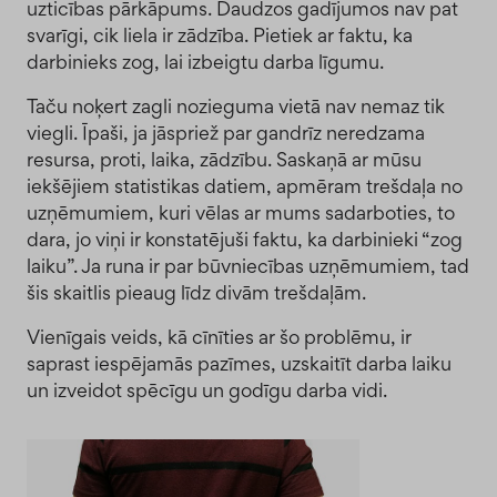
uzticības pārkāpums. Daudzos gadījumos nav pat
svarīgi, cik liela ir zādzība. Pietiek ar faktu, ka
darbinieks zog, lai izbeigtu darba līgumu.
Taču noķert zagli nozieguma vietā nav nemaz tik
viegli. Īpaši, ja jāspriež par gandrīz neredzama
resursa, proti, laika, zādzību. Saskaņā ar mūsu
iekšējiem statistikas datiem, apmēram trešdaļa no
uzņēmumiem, kuri vēlas ar mums sadarboties, to
dara, jo viņi ir konstatējuši faktu, ka darbinieki “zog
laiku”. Ja runa ir par būvniecības uzņēmumiem, tad
šis skaitlis pieaug līdz divām trešdaļām.
Vienīgais veids, kā cīnīties ar šo problēmu, ir
saprast iespējamās pazīmes, uzskaitīt darba laiku
un izveidot spēcīgu un godīgu darba vidi.