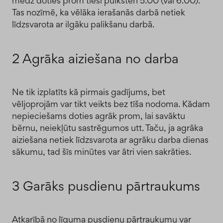
mēdz doties prom tieši pulksten 5.00 (vai 6.00).
Tas nozīmē, ka vēlāka ierašanās darbā netiek
līdzsvarota ar ilgāku palikšanu darbā.
2 Agrāka aiziešana no darba
Ne tik izplatīts kā pirmais gadījums, bet
vēljoprojām var tikt veikts bez tīša nodoma. Kādam
nepieciešams doties agrāk prom, lai savāktu
bērnu, neiekļūtu sastrēgumos utt. Taču, ja agrāka
aiziešana netiek līdzsvarota ar agrāku darba dienas
sākumu, tad šīs minūtes var ātri vien sakrāties.
3 Garāks pusdienu pārtraukums
Atkarībā no līguma pusdienu pārtraukumu var