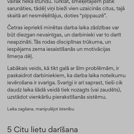
vairāk nekā stundu. Turklāt, smēķētājiem patīk
sarunāties, tādēļ viņi bieži vien uzaicinās citus, tajā
skaitā arī nesmēķētājus, doties “pīppauzē”.
Četras iepriekš minētas darba laika zādzības var
būt diezgan nevainīgas, un darbinieki var to darīt
neapzināti. Tās rodas disciplīnas trūkuma, un
iespējams zema iesaistīšanās un motivācijas
līmeņa dēļ.
Labākais veids, kā tikt galā ar šīm problēmām, ir
paskaidrot darbiniekiem, ka darba laika noteikumu
ievērošana ir svarīga. Svarīgi ir arī saprast, tieši cik
daudz laika šādā veidā tiek nozagts (vai zaudēts),
uzstādot vienkāršu pierakstīšanās sistēmu.
Laika zagšana, manipulējot īstenību
5 Citu lietu darīšana