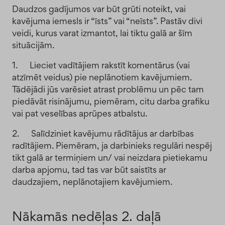
Daudzos gadījumos var būt grūti noteikt, vai
kavējuma iemesls ir “īsts” vai “neīsts”. Pastāv divi
veidi, kurus varat izmantot, lai tiktu galā ar šīm
situācijām.
1. Lieciet vadītājiem rakstīt komentārus (vai
atzīmēt veidus) pie neplānotiem kavējumiem.
Tādējādi jūs varēsiet atrast problēmu un pēc tam
piedāvāt risinājumu, piemēram, citu darba grafiku
vai pat veselības aprūpes atbalstu.
2. Salīdziniet kavējumu rādītājus ar darbības
radītājiem. Piemēram, ja darbinieks regulāri nespēj
tikt galā ar termiņiem un/ vai neizdara pietiekamu
darba apjomu, tad tas var būt saistīts ar
daudzajiem, neplānotajiem kavējumiem.
Nākamās nedēļas 2. daļā