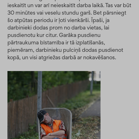
ieskaitīt un var arī neieskaitīt darba laikā. Tas var būt
30 minūtes vai veselu stundu garš. Bet pārsniegt
šo atpūtas periodu ir ļoti vienkārši. Īpaši, ja
darbinieki dodas prom no darba vietas, lai
pusdienotu kur citur. Garāka pusdienu
pārtraukuma bīstamība ir tā izplatīšanās,
piemēram, darbinieku pulciņš dodas pusdienot
kopā, un visi atgriežas darbā ar nokavēšanos.