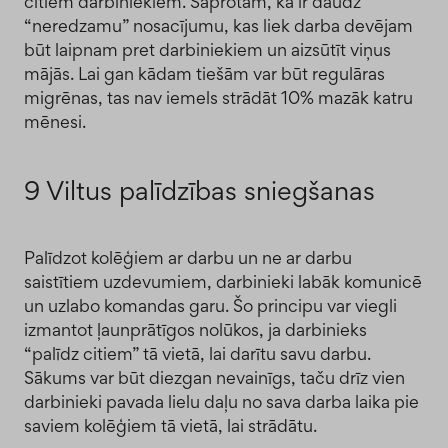
citiem darbiniekiem. Saprotam, ka ir daudz
“neredzamu” nosacījumu, kas liek darba devējam
būt laipnam pret darbiniekiem un aizsūtīt viņus
mājās. Lai gan kādam tiešām var būt regulāras
migrēnas, tas nav iemels strādāt 10% mazāk katru
mēnesi.
9 Viltus palīdzības sniegšanas
Palīdzot kolēģiem ar darbu un ne ar darbu
saistītiem uzdevumiem, darbinieki labāk komunicē
un uzlabo komandas garu. Šo principu var viegli
izmantot ļaunprātīgos nolūkos, ja darbinieks
“palīdz citiem” tā vietā, lai darītu savu darbu.
Sākums var būt diezgan nevainīgs, taču drīz vien
darbinieki pavada lielu daļu no sava darba laika pie
saviem kolēģiem tā vietā, lai strādātu.