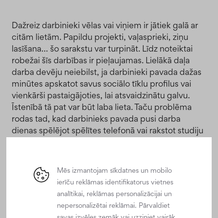
Dažreiz darbinieki vēlas vai viņiem ir jātiek galā ar
citām lietām. Papildu projekti, vaļasprieki, ziņu
lasīšana… šo sarakstu var turpināt. Līdz noteiktai
robežai šīs darbības ir pieļaujamas. Lielākā daļa
darba devēju neiebilst, ja darbinieki pavada dažas
minūtes apskatot savus sociālo tīklu profilus vai
vienkārši pastaigājoties, lai atsvaidzinātu galvu.
Īstenībā tā pat var būt laba lieta. Taču problēma
rodas tad, kad darbinieks pavada pusi darba
dienas spēlējot spēlītes telefonā vai rakstot studiju
darbu. Tas var negatīvi ietekmēt citu darbinieku
morāli, jo viņi ievēro, ka viņu kolēģis slinko,
nesaņemot par to nekādu sodu.
Mēs izmantojam sīkdatnes un mobilo
ierīču reklāmas identifikatorus vietnes
analītikai, reklāmas personalizācijai un
6 Viltus sanāksmes
nepersonalizētai reklāmai. Pārvaldiet
savas izvēles zemāk vai uzziniet vairāk