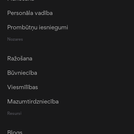
Personāla vadība
Prombūtņu iesniegumi
Nozares
Ražošana
Būvniecība
Viesmīlības
Mazumtirdzniecība
Resursi
Blogs