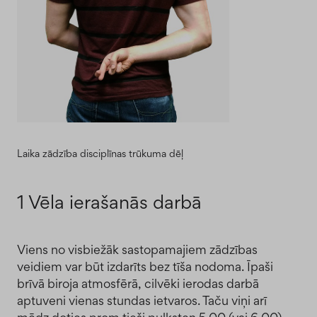
Laika zādzība disciplīnas trūkuma dēļ
1 Vēla ierašanās darbā
Viens no visbiežāk sastopamajiem zādzības
veidiem var būt izdarīts bez tīša nodoma. Īpaši
brīvā biroja atmosfērā, cilvēki ierodas darbā
aptuveni vienas stundas ietvaros. Taču viņi arī