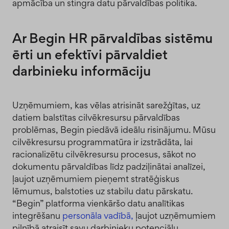
apmācība un stingra datu pārvaldības politika.
Ar Begin HR pārvaldības sistēmu
ērti un efektīvi pārvaldiet
darbinieku informāciju
Uzņēmumiem, kas vēlas atrisināt sarežģītas, uz
datiem balstītas cilvēkresursu pārvaldības
problēmas, Begin piedāvā ideālu risinājumu. Mūsu
cilvēkresursu programmatūra ir izstrādāta, lai
racionalizētu cilvēkresursu procesus, sākot no
dokumentu pārvaldības līdz padziļinātai analīzei,
ļaujot uzņēmumiem pieņemt stratēģiskus
lēmumus, balstoties uz stabilu datu pārskatu.
“Begin” platforma vienkāršo datu analītikas
integrēšanu
personāla vadībā,
ļaujot uzņēmumiem
pilnībā atraisīt savu darbinieku potenciālu.