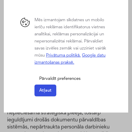
dokumentos vai atsevišķās sistēmās.
Mēs izmantojam sīkdatnes un mobilo
Datu analītikas izmantošana
ierīču reklāmas identifikatorus vietnes
cilvēkresursos: ar kādiem
analītikai, reklāmas personalizācijai un
izaicinājumiem var saskarties
nepersonalizētai reklāmai. Pārvaldiet
savas izvēles zemāk vai uzziniet vairāk
uzņēmumi?
mūsu
Privātuma politikā.
Google datu
izmantošanas praksē.
Lai gan ieguvumi no datu analītikas integrēšanas
cilvēkresursu vadībā ir acīmredzami, uzņēmumi
Pārvaldīt preferences
var saskarties ar tādiem izaicinājumiem kā datu
Atļaut
privātuma jautājumi, nepieciešamība paaugstināt
personāla speciālistu kvalifikāciju datu analīzē un
nodrošināt datu kvalitāti. Šiem izaicinājumiem ir
nepieciešama stratēģiska pieeja, tostarp
ieguldījumi drošās dokumentu pārvaldības
sistēmās, nepārtraukta personāla darbinieku