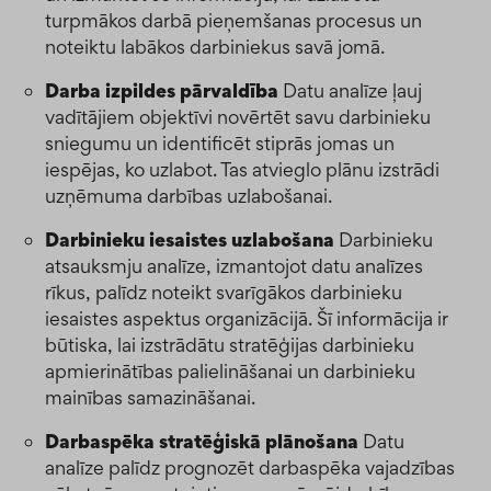
turpmākos darbā pieņemšanas procesus un
noteiktu labākos darbiniekus savā jomā.
Darba izpildes pārvaldība
Datu analīze ļauj
vadītājiem objektīvi novērtēt savu darbinieku
sniegumu un identificēt stiprās jomas un
iespējas, ko uzlabot. Tas atvieglo plānu izstrādi
uzņēmuma darbības uzlabošanai.
Darbinieku iesaistes uzlabošana
Darbinieku
atsauksmju analīze, izmantojot datu analīzes
rīkus, palīdz noteikt svarīgākos darbinieku
iesaistes aspektus organizācijā. Šī informācija ir
būtiska, lai izstrādātu stratēģijas darbinieku
apmierinātības palielināšanai un darbinieku
mainības samazināšanai.
Darbaspēka stratēģiskā plānošana
Datu
analīze palīdz prognozēt darbaspēka vajadzības