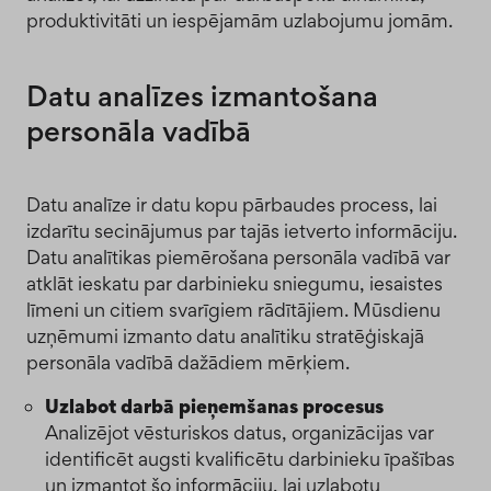
produktivitāti un iespējamām uzlabojumu jomām.
Datu analīzes izmantošana
personāla vadībā
Datu analīze ir datu kopu pārbaudes process, lai
izdarītu secinājumus par tajās ietverto informāciju.
Datu analītikas piemērošana personāla vadībā var
atklāt ieskatu par darbinieku sniegumu, iesaistes
līmeni un citiem svarīgiem rādītājiem. Mūsdienu
uzņēmumi izmanto datu analītiku stratēģiskajā
personāla vadībā dažādiem mērķiem.
Uzlabot darbā pieņemšanas procesus
Analizējot vēsturiskos datus, organizācijas var
identificēt augsti kvalificētu darbinieku īpašības
un izmantot šo informāciju, lai uzlabotu