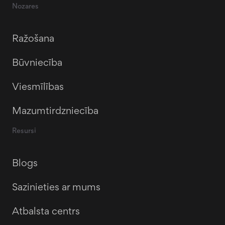
Nozares
Ražošana
Būvniecība
Viesmīlības
Mazumtirdzniecība
Resursi
Blogs
Sazinieties ar mums
Atbalsta centrs