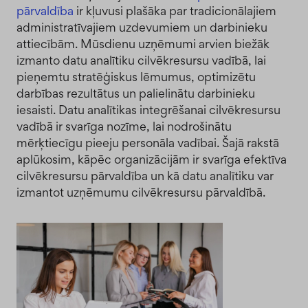
pārvaldība
ir kļuvusi plašāka par tradicionālajiem
administratīvajiem uzdevumiem un darbinieku
attiecībām. Mūsdienu uzņēmumi arvien biežāk
izmanto datu analītiku cilvēkresursu vadībā, lai
pieņemtu stratēģiskus lēmumus, optimizētu
darbības rezultātus un palielinātu darbinieku
iesaisti. Datu analītikas integrēšanai cilvēkresursu
vadībā ir svarīga nozīme, lai nodrošinātu
mērķtiecīgu pieeju personāla vadībai. Šajā rakstā
aplūkosim, kāpēc organizācijām ir svarīga efektīva
cilvēkresursu pārvaldība un kā datu analītiku var
izmantot uzņēmumu cilvēkresursu pārvaldībā.