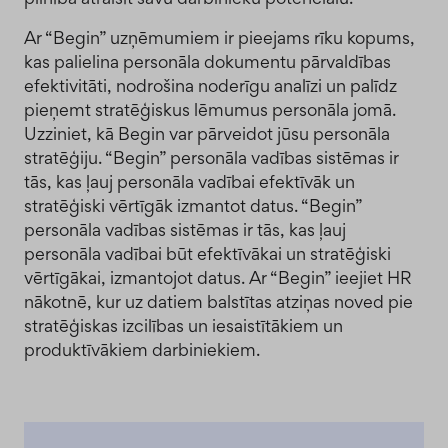
Ar “Begin” uzņēmumiem ir pieejams rīku kopums,
kas palielina personāla dokumentu pārvaldības
efektivitāti, nodrošina noderīgu analīzi un palīdz
pieņemt stratēģiskus lēmumus personāla jomā.
Uzziniet, kā Begin var pārveidot jūsu personāla
stratēģiju. “Begin” personāla vadības sistēmas ir
tās, kas ļauj personāla vadībai efektīvāk un
stratēģiski vērtīgāk izmantot datus. “Begin”
personāla vadības sistēmas ir tās, kas ļauj
personāla vadībai būt efektīvākai un stratēģiski
vērtīgākai, izmantojot datus. Ar “Begin” ieejiet HR
nākotnē, kur uz datiem balstītas atziņas noved pie
stratēģiskas izcilības un iesaistītākiem un
produktīvākiem darbiniekiem.