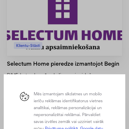
Klientu-Stāsti
Selectum Home pieredze izmantojot Begin
SIA "Selectum home" nodrošina apsaimniekošanas
pakalpojumus Rīgā un Jūrmalā, izmantojot "Begin"
programmatūru efektīvai darbinieku uzskaitei un …
Mēs izmantojam sīkdatnes un mobilo
ierīču reklāmas identifikatorus vietnes
analītikai, reklāmas personalizācijai un
nepersonalizētai reklāmai. Pārvaldiet
savas izvēles zemāk vai uzziniet vairāk
mūsu
Privātuma politikā.
Google datu