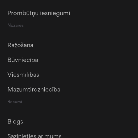
Prombūtņu iesniegumi
Nozares
Ražošana
Būvniecība
Viesmīlības
Mazumtirdzniecība
Resursi
Blogs
Sazinieties ar mums