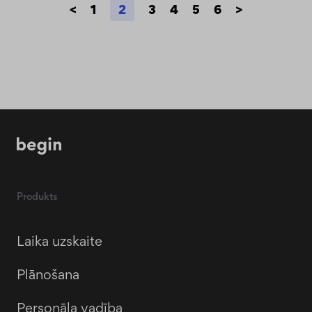
<
1
2
3
4
5
6
>
Produkts
Laika uzskaite
Plānošana
Personāla vadība