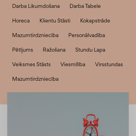
Darba Likumdošana
Darba Tabele
Horeca
Klientu Stāsti
Kokapstrāde
Mazumtirdzniecība
Personālvadība
Pētījums
Ražošana
Stundu Lapa
Veiksmes Stāsts
Viesmīlība
Virsstundas
Мazumtirdzniecība